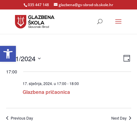
035 447 148
glazbena@gs-sbrod-sb.skole.hr
Open toolbar
Vie
Do
17/1/2024
Dan
nav
Nav
Select
pog
17:00
date.
17. siječnja, 2024. u 17:00
-
18:00
Glazbena pričaonica
Previous Day
Next Day