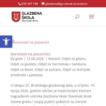
035 447 148
glazbena@gs-sbrod-sb.skole.hr
Open toolbar
Izvrsnost na pozornici
by
gssb
|
12.06.2026.
|
Novosti
,
Odjel za gitaru
,
Odjel za gudače
,
Odjel za harmoniku i tamburu
,
Odjel za klavir
,
Odjel za puhače
,
Odjel za teorijske
predmete i pjevanje
U sklopu 37. Brodskoga glazbenog ljeta, u srijedu, 10.
lipnja 2026. godine održan je tradicionalni Koncert
nagrađenih učenika Glazbene škole Slavonski Brod.
Svome gradu i svojoj publici poklonili su izvrsne