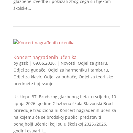
glazbene izvedbe i pokazali zbog čega su tijekom
školske...
Koncert nagrađenih učenika
by
gssb
|
09.06.2026.
|
Novosti
,
Odjel za gitaru
,
Odjel za gudače
,
Odjel za harmoniku i tamburu
,
Odjel za klavir
,
Odjel za puhače
,
Odjel za teorijske
predmete i pjevanje
U sklopu 37. Brodskog glazbenog ljeta, u srijedu, 10.
lipnja 2026. godine Glazbena škola Slavonski Brod
priređuje tradicionalni Koncert nagrađenih učenika
na kojemu će se brodskoj publici predstaviti
ponajbolji učenici koji su u školskoj 2025./2026.
godini ostvarili...