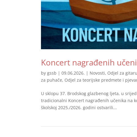
Koncert nagrađenih učen
by
gssb
|
09.06.2026.
|
Novosti
,
Odjel za gitar
za puhače
,
Odjel za teorijske predmete i pjeva
U sklopu 37. Brodskog glazbenog ljeta, u srije
tradicionalni Koncert nagrađenih učenika na ko
školskoj 2025./2026. godini ostvarili...