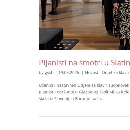
Pijanisti na smotri u Slatin
by
gssb
|
19.05.2026.
|
Novosti
,
Odjel za klavir
Učenici i nastavnici Odjela za klavir sudjelova
pijanista održanoj u Glazbenoj školi Milka Ke
škola iz Slavonije i Baranje našu...