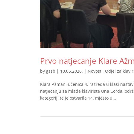
Prvo natjecanje Klare Až
by
gssb
|
10.05.2026.
|
Novosti
,
Odjel za klavir
Klara Ažman, učenica 4. razreda u klasi nast
natjecanju za mlade klaviriste Una Corda, održ
kategoriji te je ostvarila 14. mjesto u...