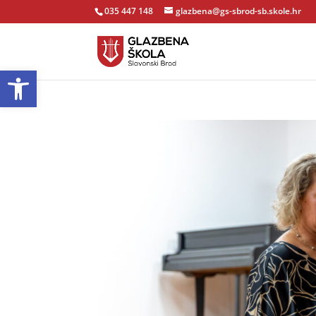
035 447 148
glazbena@gs-sbrod-sb.skole.hr
Open toolbar