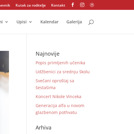
nevnik
Kutak za roditelje
Kontakt


I
mi
Upisi
Kalendar
Galerija
Najnovije
Popis primljenih učenika
Udžbenici za srednju školu
Svečani oproštaj sa
šestašima
Koncert Nikole Vinceka
Generacija alfa u novom
glazbenom pothvatu
Arhiva