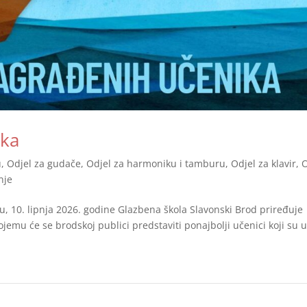
ika
u
,
Odjel za gudače
,
Odjel za harmoniku i tamburu
,
Odjel za klavir
,
O
nje
du, 10. lipnja 2026. godine Glazbena škola Slavonski Brod priređuje
jemu će se brodskoj publici predstaviti ponajbolji učenici koji su 