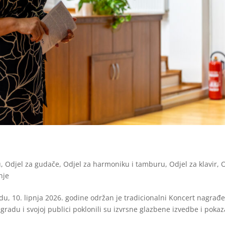
u
,
Odjel za gudače
,
Odjel za harmoniku i tamburu
,
Odjel za klavir
,
O
nje
edu, 10. lipnja 2026. godine održan je tradicionalni Koncert nagrađ
radu i svojoj publici poklonili su izvrsne glazbene izvedbe i pokaz