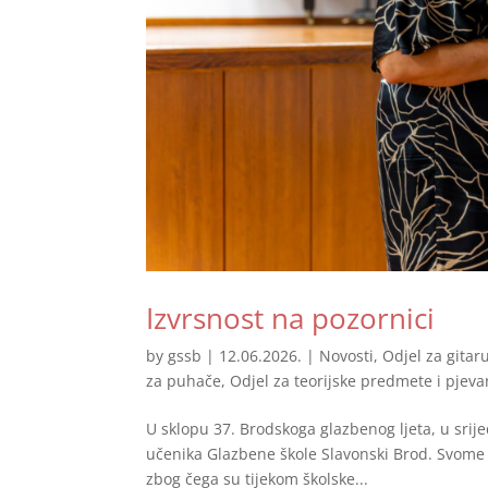
Izvrsnost na pozornici
by
gssb
|
12.06.2026.
|
Novosti
,
Odjel za gitar
za puhače
,
Odjel za teorijske predmete i pjeva
U sklopu 37. Brodskoga glazbenog ljeta, u srij
učenika Glazbene škole Slavonski Brod. Svome g
zbog čega su tijekom školske...