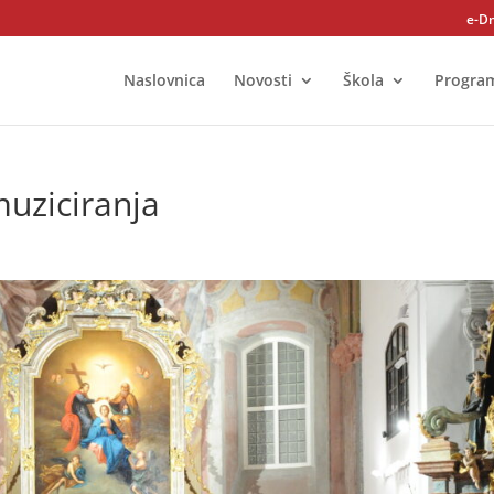
e-D
Naslovnica
Novosti
Škola
Progra
uziciranja