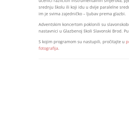
učenici različitih instrumentalnih smjerova, pj
srednju školu ili koji idu u dvije paralelne sred
im je svima zajedničko – ljubav prema glazbi.
Adventskim koncertom poklonili su slavonskobr
nastavnici u Glazbenoj školi Slavonski Brod. Pu
S kojim programom su nastupili, pročitajte u
p
fotografija
.