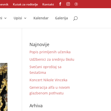
nevnik
Kutak za roditelje
Kontakt


I
mi
Upisi
Kalendar
Galerija
Najnovije
Popis primljenih učenika
Udžbenici za srednju školu
Svečani oproštaj sa
šestašima
Koncert Nikole Vinceka
Generacija alfa u novom
glazbenom pothvatu
Arhiva