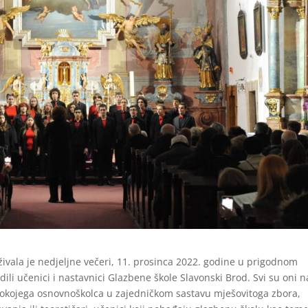
ivala je nedjeljne večeri, 11. prosinca 2022. godine u prigodnom
i učenici i nastavnici Glazbene škole Slavonski Brod. Svi su oni n
z pokojega osnovnoškolca u zajedničkom sastavu mješovitoga zbora,