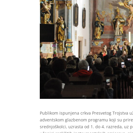
Publikom ispunjena crkva Presvetog Trojstva už
adventskom glazbenom programu koji su priredil
srednjoškolci, uzrasta od 1. do 4. razreda, u