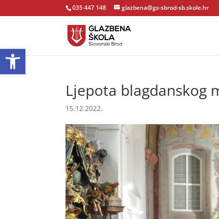
035 447 148
glazbena@gs-sbrod-sb.skole.hr
Open toolbar
Ljepota blagdanskog m
15.12.2022.