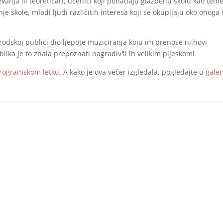
evanja ili teoretičari, učenici koji pohađaju glazbenu školu kao tem
nje škole, mladi ljudi različitih interesa koji se okupljaju oko onoga 
odskoj publici dio ljepote muziciranja koju im prenose njihovi
blika je to znala prepoznati nagradivši ih velikim pljeskom!
rogramskom letku
. A kako je ova večer izgledala, pogledajte u
galeri