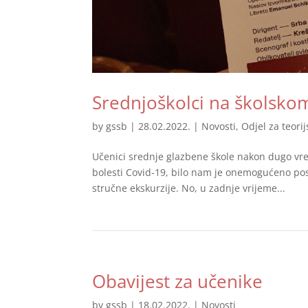
Srednjoškolci na školskom
by
gssb
|
28.02.2022.
|
Novosti
,
Odjel za teori
Učenici srednje glazbene škole nakon dugo vrem
bolesti Covid-19, bilo nam je onemogućeno posj
stručne ekskurzije. No, u zadnje vrijeme...
Obavijest za učenike
by
gssb
|
18.02.2022.
|
Novosti