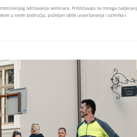
 intenzivnijeg održavanja seminara. Približavaju se mnoga natjecan
akom u svom području, poželjan oblik usavršavanja i učenika i