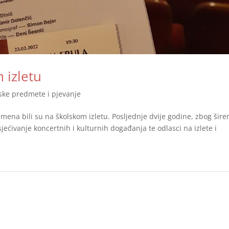
 izletu
jske predmete i pjevanje
ena bili su na školskom izletu. Posljednje dvije godine, zbog šire
ećivanje koncertnih i kulturnih događanja te odlasci na izlete i