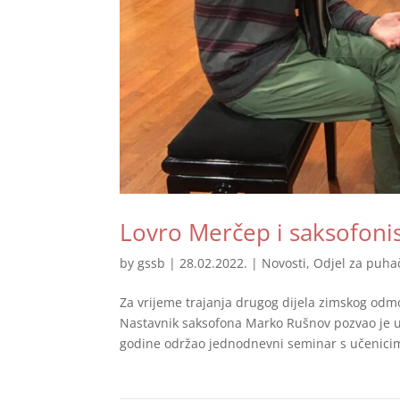
Lovro Merčep i saksofonis
by
gssb
|
28.02.2022.
|
Novosti
,
Odjel za puha
Za vrijeme trajanja drugog dijela zimskog odmo
Nastavnik saksofona Marko Rušnov pozvao je u 
godine održao jednodnevni seminar s učenicim