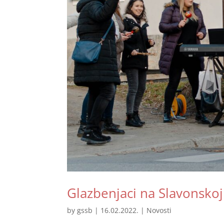
Glazbenjaci na Slavonskoj 
by
gssb
|
16.02.2022.
|
Novosti