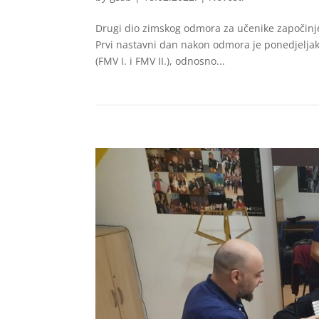
Drugi dio zimskog odmora za učenike započinje u
Prvi nastavni dan nakon odmora je ponedjeljak
(FMV I. i FMV II.), odnosno...