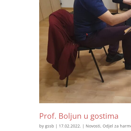
Prof. Boljun u gostima
by
gssb
|
17.02.2022.
|
Novosti
,
Odjel za harm