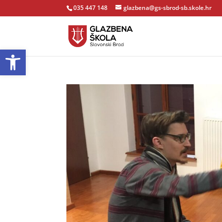
035 447 148
glazbena@gs-sbrod-sb.skole.hr
Open toolbar