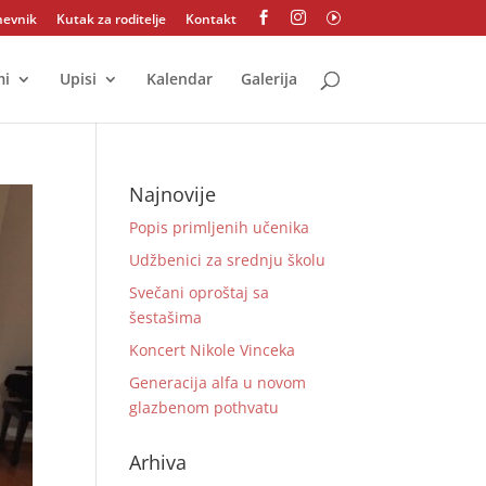
nevnik
Kutak za roditelje
Kontakt


I
mi
Upisi
Kalendar
Galerija
Najnovije
Popis primljenih učenika
Udžbenici za srednju školu
Svečani oproštaj sa
šestašima
Koncert Nikole Vinceka
Generacija alfa u novom
glazbenom pothvatu
Arhiva