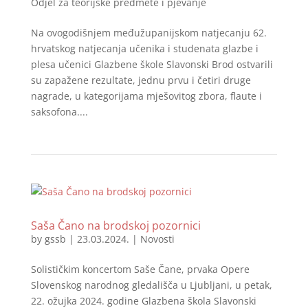
Odjel za teorijske predmete i pjevanje
Na ovogodišnjem međužupanijskom natjecanju 62.
hrvatskog natjecanja učenika i studenata glazbe i
plesa učenici Glazbene škole Slavonski Brod ostvarili
su zapažene rezultate, jednu prvu i četiri druge
nagrade, u kategorijama mješovitog zbora, flaute i
saksofona....
Saša Čano na brodskoj pozornici
by
gssb
|
23.03.2024.
|
Novosti
Solističkim koncertom Saše Čane, prvaka Opere
Slovenskog narodnog gledališča u Ljubljani, u petak,
22. ožujka 2024. godine Glazbena škola Slavonski