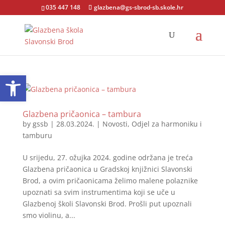
035 447 148
glazbena@gs-sbrod-sb.skole.hr
Open toolbar
Glazbena pričaonica – tambura
by
gssb
|
28.03.2024.
|
Novosti
,
Odjel za harmoniku i
tamburu
U srijedu, 27. ožujka 2024. godine održana je treća
Glazbena pričaonica u Gradskoj knjižnici Slavonski
Brod, a ovim pričaonicama želimo malene polaznike
upoznati sa svim instrumentima koji se uče u
Glazbenoj školi Slavonski Brod. Prošli put upoznali
smo violinu, a...