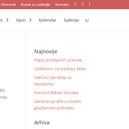
e-Dnevnik
Kutak za roditelje
Kontakt


I
mi
Upisi
Kalendar
Galerija
Najnovije
Popis primljenih učenika
Udžbenici za srednju školu
Svečani oproštaj sa
šestašima
dih
Koncert Nikole Vinceka
anja,
Generacija alfa u novom
glazbenom pothvatu
Arhiva