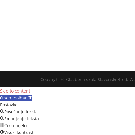
Copyright © Glazbena škola Slavonski Brod. W
Skip to content
Open toolbar
Postavke
Povećanje teksta
Smanjenje teksta
Crno-bijelo
Visoki kontrast