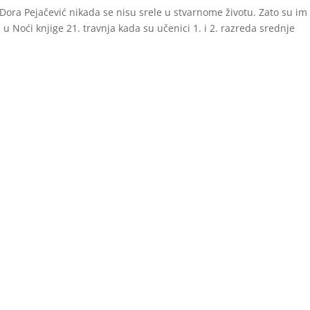
a Dora Pejačević nikada se nisu srele u stvarnome životu. Zato su im
 u Noći knjige 21. travnja kada su učenici 1. i 2. razreda srednje