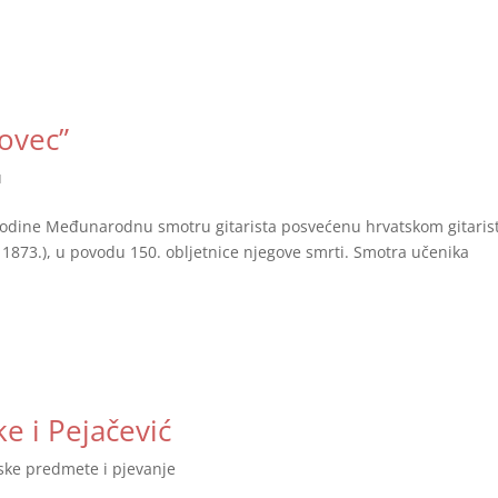
dovec”
u
godine Međunarodnu smotru gitarista posvećenu hrvatskom gitarist
 1873.), u povodu 150. obljetnice njegove smrti. Smotra učenika
e i Pejačević
jske predmete i pjevanje