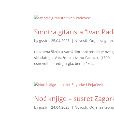
Smotra gitarista “Ivan Pa
by
gssb
|
25.04.2023.
|
Novosti
,
Odjel za gitar
Glazbena škola u Varaždinu pokrenula je ove 
skladatelju, Varaždincu Ivanu Padovcu (1800. –
osnovnih i srednjih glazbenih škola...
Noć knjige – susret Zagork
by
gssb
|
24.04.2023.
|
Novosti
,
Odjel za teori