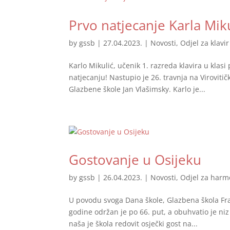
Prvo natjecanje Karla Mik
by
gssb
|
27.04.2023.
|
Novosti
,
Odjel za klavir
Karlo Mikulić, učenik 1. razreda klavira u kla
natjecanju! Nastupio je 26. travnja na Virovitič
Glazbene škole Jan Vlašimsky. Karlo je...
Gostovanje u Osijeku
by
gssb
|
26.04.2023.
|
Novosti
,
Odjel za harm
U povodu svoga Dana škole, Glazbena škola Fra
godine održan je po 66. put, a obuhvatio je niz
naša je škola redovit osječki gost na...