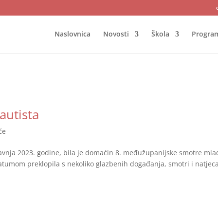
Naslovnica
Novosti
Škola
Progra
autista
če
travnja 2023. godine, bila je domaćin 8. međužupanijske smotre mla
 datumom preklopila s nekoliko glazbenih događanja, smotri i natjec