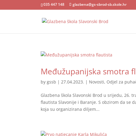
035 447 148
glazbena@gs-sbrod-sb.skole.hr
Međužupanijska smotra fl
by
gssb
|
27.04.2023.
|
Novosti
,
Odjel za puha
Glazbena škola Slavonski Brod u srijedu, 26. 
flautista Slavonije i Baranje. S obzirom da se
koja su organizirana diljem...