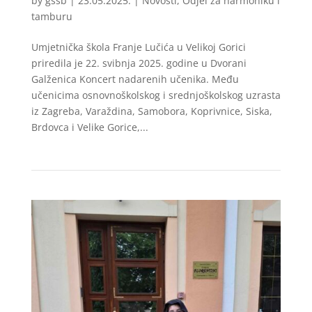
by
gssb
|
23.05.2025.
|
Novosti
,
Odjel za harmoniku i
tamburu
Umjetnička škola Franje Lučića u Velikoj Gorici
priredila je 22. svibnja 2025. godine u Dvorani
Galženica Koncert nadarenih učenika. Među
učenicima osnovnoškolskog i srednjoškolskog uzrasta
iz Zagreba, Varaždina, Samobora, Koprivnice, Siska,
Brdovca i Velike Gorice,...