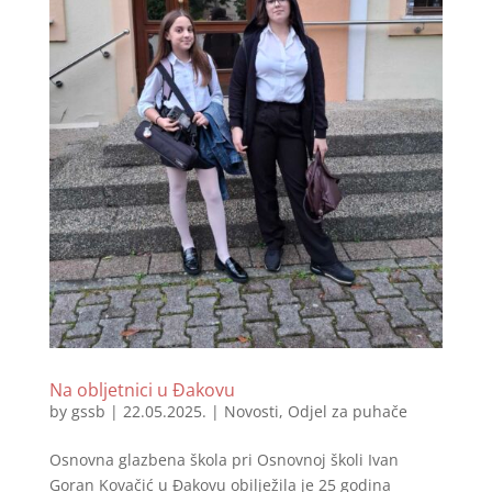
Na obljetnici u Đakovu
by
gssb
|
22.05.2025.
|
Novosti
,
Odjel za puhače
Osnovna glazbena škola pri Osnovnoj školi Ivan
Goran Kovačić u Đakovu obilježila je 25 godina