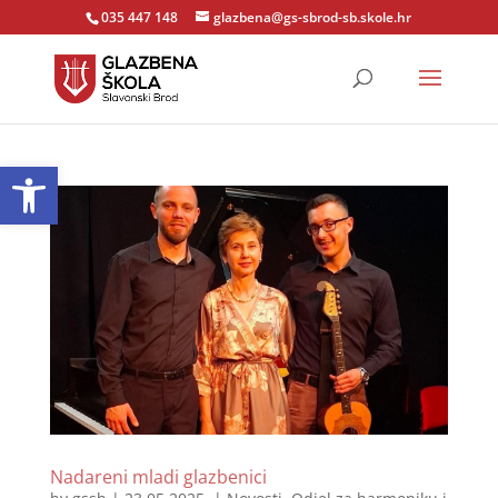
035 447 148
glazbena@gs-sbrod-sb.skole.hr
Open toolbar
Nadareni mladi glazbenici