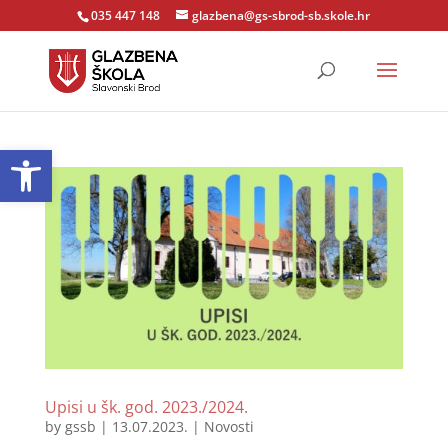
035 447 148
glazbena@gs-sbrod-sb.skole.hr
Open toolbar
Upisi u šk. god. 2023./2024.
by
gssb
|
13.07.2023.
|
Novosti