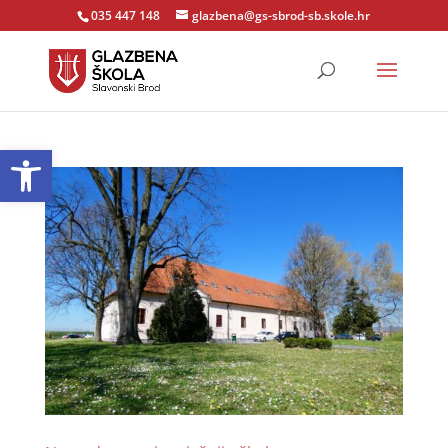
035 447 148
glazbena@gs-sbrod-sb.skole.hr
Open toolbar