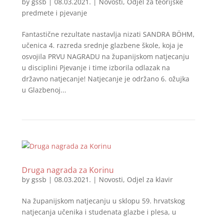
by
gssb
|
08.03.2021.
|
Novosti
,
Odjel za teorijske
predmete i pjevanje
Fantastične rezultate nastavlja nizati SANDRA BÖHM,
učenica 4. razreda srednje glazbene škole, koja je
osvojila PRVU NAGRADU na županijskom natjecanju
u disciplini Pjevanje i time izborila odlazak na
državno natjecanje! Natjecanje je održano 6. ožujka
u Glazbenoj...
Druga nagrada za Korinu
by
gssb
|
08.03.2021.
|
Novosti
,
Odjel za klavir
Na županijskom natjecanju u sklopu 59. hrvatskog
natjecanja učenika i studenata glazbe i plesa, u