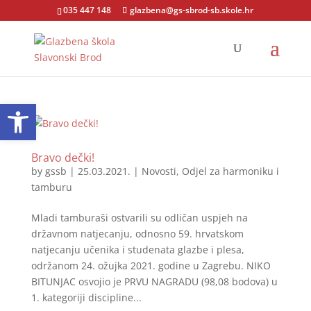
035 447 148
glazbena@gs-sbrod-sb.skole.hr
Open toolbar
Bravo dečki!
by
gssb
|
25.03.2021.
|
Novosti
,
Odjel za harmoniku i
tamburu
Mladi tamburaši ostvarili su odličan uspjeh na
državnom natjecanju, odnosno 59. hrvatskom
natjecanju učenika i studenata glazbe i plesa,
održanom 24. ožujka 2021. godine u Zagrebu. NIKO
BITUNJAC osvojio je PRVU NAGRADU (98,08 bodova) u
1. kategoriji discipline...