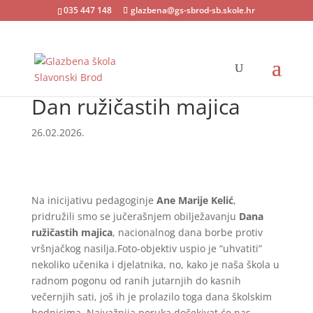
035 447 148
glazbena@gs-sbrod-sb.skole.hr
Dan ružičastih majica
26.02.2026.
Na inicijativu pedagoginje
Ane Marije Kelić
,
pridružili smo se jučerašnjem obilježavanju
Dana
ružičastih majica
, nacionalnog dana borbe protiv
vršnjačkog nasilja.Foto-objektiv uspio je “uhvatiti”
nekoliko učenika i djelatnika, no, kako je naša škola u
radnom pogonu od ranih jutarnjih do kasnih
večernjih sati, još ih je prolazilo toga dana školskim
hodnicima. Najvažnija poruka dočekivat će nas