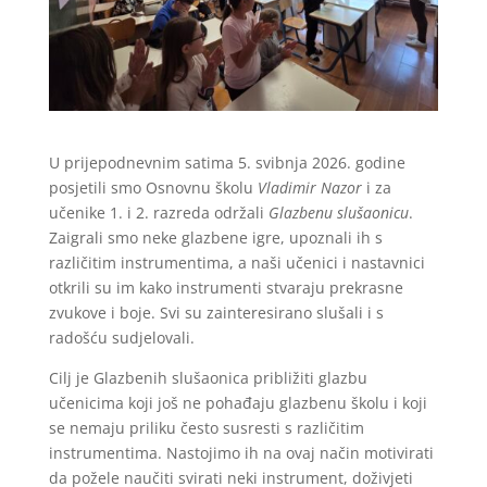
U prijepodnevnim satima 5. svibnja 2026. godine
posjetili smo Osnovnu školu
Vladimir Nazor
i za
učenike 1. i 2. razreda održali
Glazbenu slušaonicu
.
Zaigrali smo neke glazbene igre, upoznali ih s
različitim instrumentima, a naši učenici i nastavnici
otkrili su im kako instrumenti stvaraju prekrasne
zvukove i boje. Svi su zainteresirano slušali i s
radošću sudjelovali.
Cilj je Glazbenih slušaonica približiti glazbu
učenicima koji još ne pohađaju glazbenu školu i koji
se nemaju priliku često susresti s različitim
instrumentima. Nastojimo ih na ovaj način motivirati
da požele naučiti svirati neki instrument, doživjeti