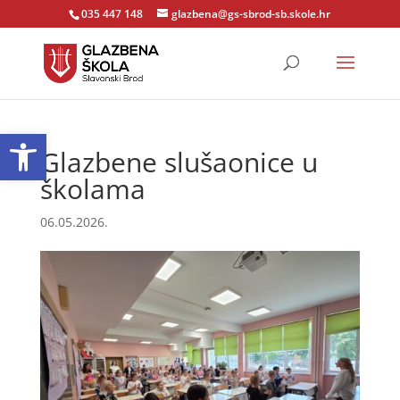
035 447 148
glazbena@gs-sbrod-sb.skole.hr
Open toolbar
Glazbene slušaonice u
školama
06.05.2026.