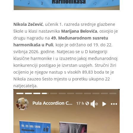
Nikola Zečević
, učenik 1. razreda srednje glazbene
škole u klasi nastavnika
Marijana Belovića
, osvojio je
drugu nagradu na
49. Međunarodnom susretu
harmonikaša u Puli
, koje je održano od 19. do 22.
svibnja 2026. godine. Natjecao se u D kategoriji
klasične harmonike i u izuzetno jakoj međunarodnoj
konkurenciji postigao je izvrstan uspjeh. Stručni žiri
ocijenio je njegov nastup s visokih 89,83 boda te je
Nikola zauzeo šesto mjesto u poretku ukupno 22
natjecatelja.