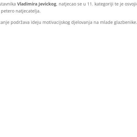
astavnika
Vladimira Jevickog
, natjecao se u 11. kategoriji te je osvoj
petero natjecatelja.
canje podržava ideju motivacijskog djelovanja na mlade glazbenike