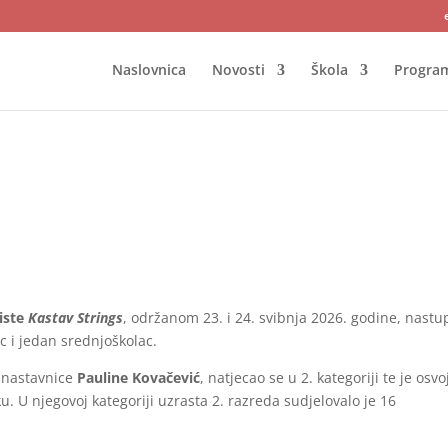
Naslovnica
Novosti
Škola
Progra
iste
Kastav Strings
, održanom 23. i 24. svibnja 2026. godine, nastu
c i jedan srednjoškolac.
i nastavnice
Pauline Kovačević
, natjecao se u 2. kategoriji te je osvo
. U njegovoj kategoriji uzrasta 2. razreda sudjelovalo je 16