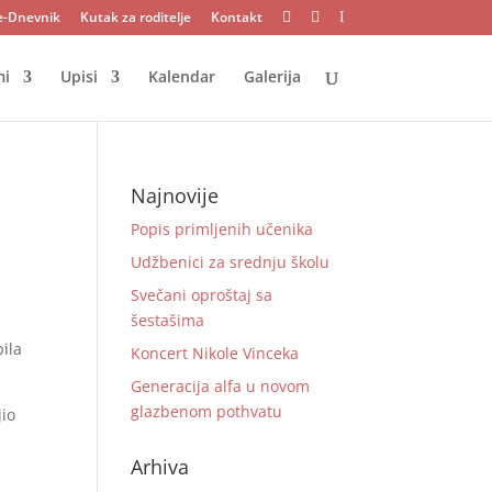
e-Dnevnik
Kutak za roditelje
Kontakt


I
mi
Upisi
Kalendar
Galerija
Najnovije
Popis primljenih učenika
Udžbenici za srednju školu
Svečani oproštaj sa
šestašima
pila
Koncert Nikole Vinceka
Generacija alfa u novom
glazbenom pothvatu
jio
Arhiva