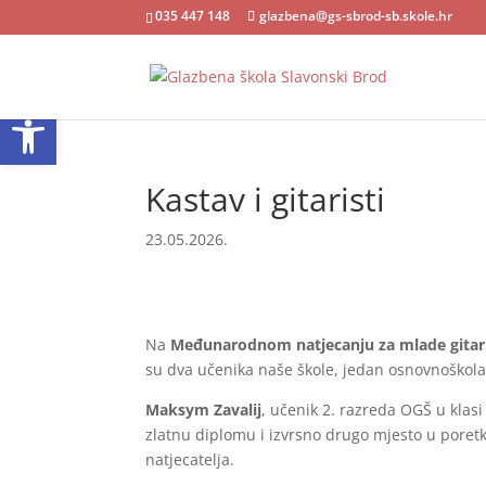
035 447 148
glazbena@gs-sbrod-sb.skole.hr
Open toolbar
Kastav i gitaristi
23.05.2026.
Na
Međunarodnom natjecanju za mlade gitar
su dva učenika naše škole, jedan osnovnoškola
Maksym Zavalij
, učenik 2. razreda OGŠ u klas
zlatnu diplomu i izvrsno drugo mjesto u poretku
natjecatelja.