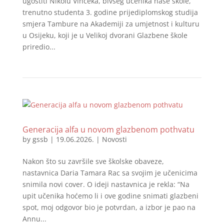
ugostiti Nikolu Vinceka, bivšeg učenika naše škole,
trenutno studenta 3. godine prijediplomskog studija
smjera Tambure na Akademiji za umjetnost i kulturu
u Osijeku, koji je u Velikoj dvorani Glazbene škole
priredio...
Generacija alfa u novom glazbenom pothvatu
by
gssb
|
19.06.2026.
|
Novosti
Nakon što su završile sve školske obaveze,
nastavnica Daria Tamara Rac sa svojim je učenicima
snimila novi cover. O ideji nastavnica je rekla: “Na
upit učenika hoćemo li i ove godine snimati glazbeni
spot, moj odgovor bio je potvrdan, a izbor je pao na
Annu...