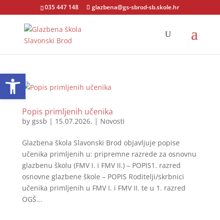
035 447 148
glazbena@gs-sbrod-sb.skole.hr
Open toolbar
Popis primljenih učenika
by
gssb
|
15.07.2026.
|
Novosti
Glazbena škola Slavonski Brod objavljuje popise
učenika primljenih u: pripremne razrede za osnovnu
glazbenu školu (FMV I. i FMV II.) – POPIS1. razred
osnovne glazbene škole – POPIS Roditelji/skrbnici
učenika primljenih u FMV I. i FMV II. te u 1. razred
OGŠ...