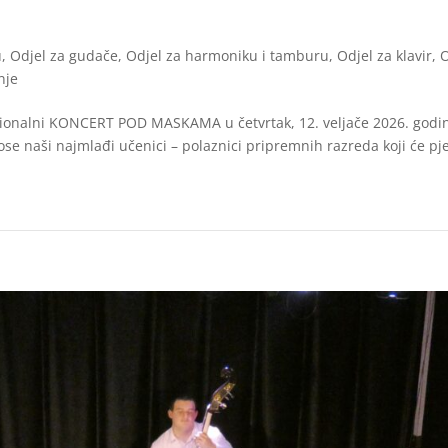
u
,
Odjel za gudače
,
Odjel za harmoniku i tamburu
,
Odjel za klavir
,
O
nje
icionalni KONCERT POD MASKAMA u četvrtak, 12. veljače 2026. godi
ose naši najmlađi učenici – polaznici pripremnih razreda koji će pje