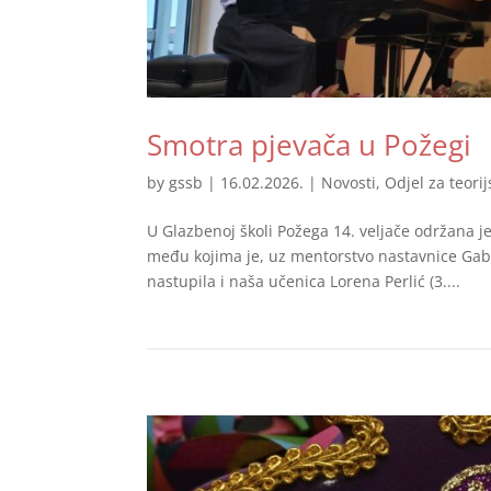
Smotra pjevača u Požegi
by
gssb
|
16.02.2026.
|
Novosti
,
Odjel za teori
U Glazbenoj školi Požega 14. veljače održana 
među kojima je, uz mentorstvo nastavnice Gabr
nastupila i naša učenica Lorena Perlić (3....