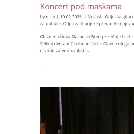
Koncert pod maskama
by
gssb
|
10.02.2026.
|
Novosti
,
Odjel za gitar
za puhače
,
Odjel za teorijske predmete i pjeva
Glazbena škola Slavonski Brod priređuje trad
Velikoj dvorani Glazbene škole. Glavne uloge n
i svirati zajedno, mladi...