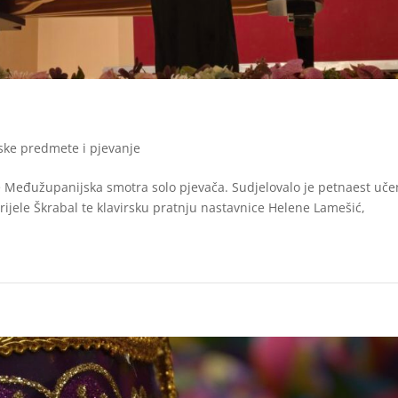
jske predmete i pjevanje
je Međužupanijska smotra solo pjevača. Sudjelovalo je petnaest uče
ijele Škrabal te klavirsku pratnju nastavnice Helene Lamešić,