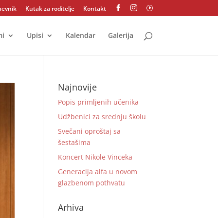
nevnik
Kutak za roditelje
Kontakt


I
mi
Upisi
Kalendar
Galerija
Najnovije
Popis primljenih učenika
Udžbenici za srednju školu
Svečani oproštaj sa
šestašima
Koncert Nikole Vinceka
Generacija alfa u novom
glazbenom pothvatu
Arhiva