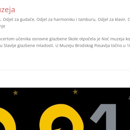
zeja
u
,
Odjel za gudače
,
Odjel za harmoniku i tamburu
,
Odjel za klavir
,
O
nje
certom učenika osnovne glazbene škole otpočela je Noć muzeja ko
a u Slavlje glazbene mladosti. U Muzeju Brodskog Posavlja točno u 1