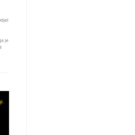
djel
ja je
8