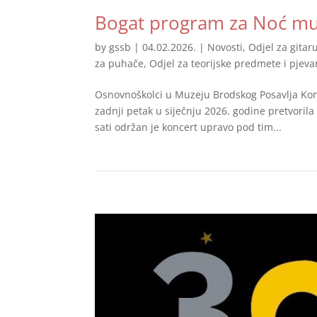
Bogat program za Noć mu
by
gssb
|
04.02.2026.
|
Novosti
,
Odjel za gitar
za puhače
,
Odjel za teorijske predmete i pjeva
Osnovnoškolci u Muzeju Brodskog Posavlja Kon
zadnji petak u siječnju 2026. godine pretvoril
sati održan je koncert upravo pod tim...