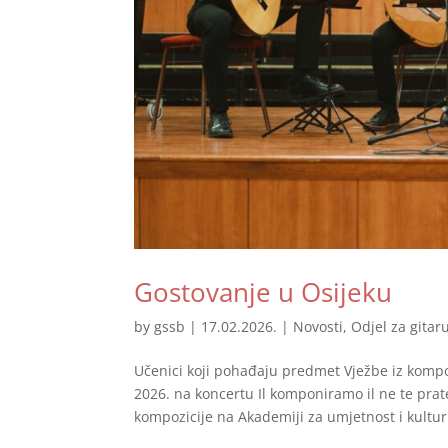
Gostovanje u Osijeku
by
gssb
|
17.02.2026.
|
Novosti
,
Odjel za gitar
Učenici koji pohađaju predmet Vježbe iz kompozi
2026. na koncertu Il komponiramo il ne te pra
kompozicije na Akademiji za umjetnost i kultur