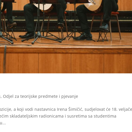
u
,
Odjel za teorijske predmete i pjevanje
cije, a koji vodi nastavnica Irena Šimičić, sudjelovat će 18. veljač
tećim skladateljskim radionicama i susretima sa studentima
u...