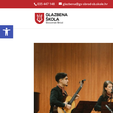
035 447 148
glazbena@gs-sbrod-sb.skole.hr
Open toolbar